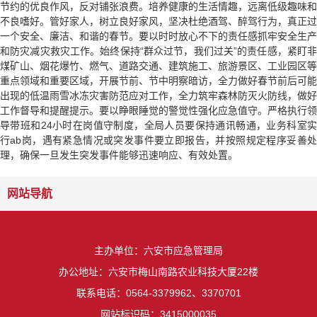
节约的优良作风，反对铺张浪费。培养健康的生活情趣，远离低级趣味和
不良嗜好。管好家人，树立良好家风，坚决杜绝酒驾、醉驾行为，真正过
一个安全、廉洁、和谐的春节。要以时时放心不下的责任感抓牢安全生产
和防灾减灾救灾工作。始终保持“群众过节，我们过关”的责任感，紧盯非
煤矿山、烟花爆竹、燃气、道路交通、建筑施工、旅游景区、工业园区等
重点领域和重要区域，开展节前、节中明察暗访，全力做好春节前后可能
出现的低温雨雪冰冻灾害防范应对工作，全力筑牢森林防灭火防线，做好
工作督导和提醒提示。要以睁眼睡觉的警觉性强化应急值守。严格执行领
导带班和24小时在岗值守制度，全局人员要保持通讯畅通，业务科室实
行ab岗，遇有紧急情况或突发事件要立即报告，并按照规定程序妥善处
理，确保一旦发生突发事件能够迅速响应、有效处置。
网站导航
主办单位：六安市应急管理局
办公地址：六安市梅山南路农业科技大厦22楼
联系电话：0564-3379962、3370701
网站标识码：3415000035