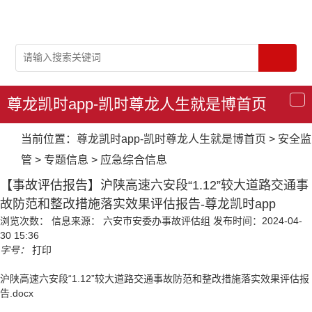
尊龙凯时app-凯时尊龙人生就是博首页
导
航
当前位置：
尊龙凯时app-凯时尊龙人生就是博首页
>
安全监
管
>
专题信息
>
应急综合信息
【事故评估报告】沪陕高速六安段“1.12”较大道路交通事
故防范和整改措施落实效果评估报告-尊龙凯时app
浏览次数：
信息来源： 六安市安委办事故评估组
发布时间：2024-04-
30 15:36
字号：
打印
沪陕高速六安段“1.12”较大道路交通事故防范和整改措施落实效果评估报
告.docx