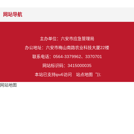
网站导航
主办单位：六安市应急管理局
办公地址：六安市梅山南路农业科技大厦22楼
联系电话：0564-3379962、3370701
网站标识码：3415000035
"));
本站已支持ipv6访问
站点地图
网站地图