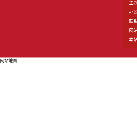
主
办
联系
网站
本站
网站地图