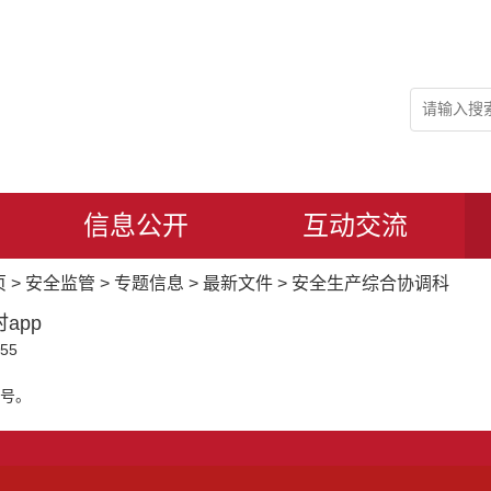
信息公开
互动交流
页
>
安全监管
>
专题信息
>
最新文件
>
安全生产综合协调科
app
55
信号。