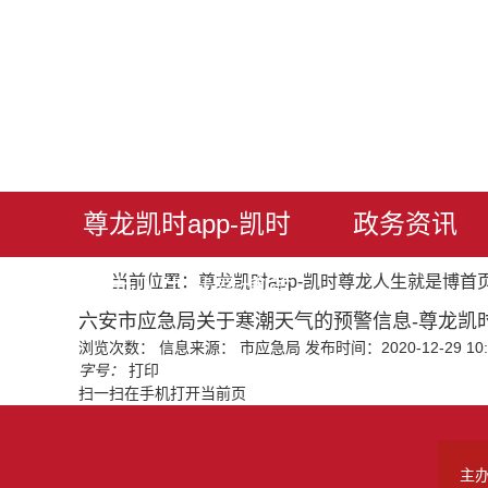
尊龙凯时app-凯时
政务资讯
当前位置：
尊龙凯时app-凯时尊龙人生就是博首
尊龙人生就是博首
六安市应急局关于寒潮天气的预警信息-尊龙凯时
浏览次数：
信息来源： 市应急局
发布时间：2020-12-29 10:
页
字号：
打印
扫一扫在手机打开当前页
主