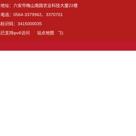
公地址：六安市梅山南路农业科技大厦22楼
电话：0564-3379962、3370701
标识码：3415000035
"));
已支持ipv6访问
站点地图