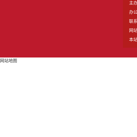
主
办
联系
网站
本站
网站地图