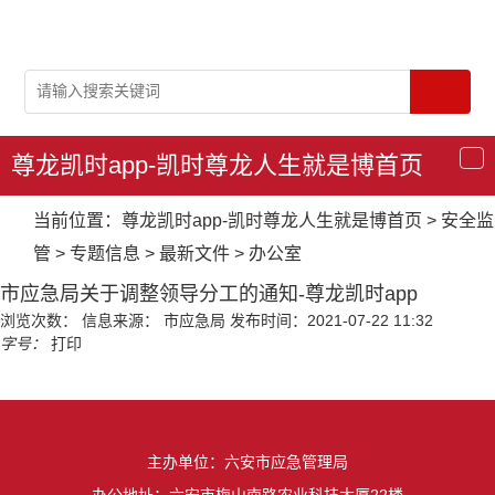
尊龙凯时app-凯时尊龙人生就是博首页
导
航
当前位置：
尊龙凯时app-凯时尊龙人生就是博首页
>
安全监
管
>
专题信息
>
最新文件
>
办公室
市应急局关于调整领导分工的通知-尊龙凯时app
浏览次数：
信息来源： 市应急局
发布时间：2021-07-22 11:32
字号：
打印
主办单位：六安市应急管理局