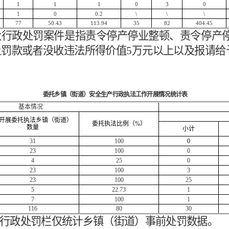
1
1
1
0
3
0
1
0
0.2
\
\
\
77
50.43
113.94
35
82
404.45
重大行政处罚案件是指责令停产停业整顿、责令停
上罚款或者没收违法所得价值5万元以上以及报请给
。
委托乡镇（街道）安全生产行政执法工作开展情况统计表
基本情况
开展委托执法乡镇（街道）
委托执法比例
（%）
数量
小计
31
100
0
23
100
0
4
25
0
23
100
3
23
100
25
5
22.73
1
7
100
1
116
80
30
此表行政处罚栏仅统计乡镇（街道）事前处罚数据
。