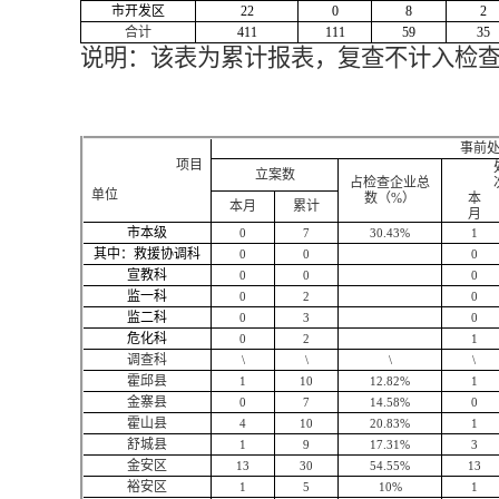
市开发区
22
0
8
2
合计
411
111
59
35
说明：该表为累计报表，复查不计入检
事前
项目
立案数
占检查企业总
单位
数（%）
本
本月
累计
月
市本级
0
7
30.43%
1
其中：救援协调科
0
0
0
宣教科
0
0
0
监一科
0
2
0
监二科
0
3
0
危化科
0
2
1
调查科
\
\
\
\
霍邱县
1
10
12.82%
1
金寨县
0
7
14.58%
0
霍山县
4
10
20.83%
1
舒城县
1
9
17.31%
3
金安区
13
30
54.55%
13
裕安区
1
5
10%
1