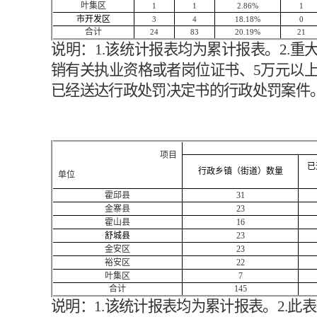
叶集区
1
1
2.86%
1
市开发区
3
4
18.18%
0
合计
24
83
20.19%
21
说明：
1.该统计报表均为累计报表。2.
销有关执业资格或者岗位证书、5万元以
已经送达行政处罚决定书的行政处罚案件
项
目
已
行政乡镇（街道）数量
单位
霍邱县
31
金寨县
23
霍山县
16
舒城县
23
金安区
23
裕安区
22
叶集区
7
合计
145
说明：
1.该统计报表均为累计报表。2.