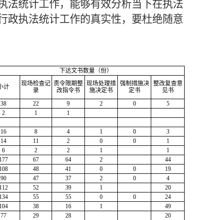
执法统计工作，能够有效分析当下在执法
行政执法统计工作的真实性，要杜绝随意
下达文书数量（份）
现场检查记
责令限期整
现场处理措
强制措施决
整改复查意
小计
录
改指令书
施决定书
定书
见书
38
22
9
2
0
5
2
1
1
16
8
4
1
0
3
14
11
2
0
0
1
6
2
2
1
1
177
67
64
2
44
108
48
41
0
0
19
90
47
37
2
0
4
112
52
39
1
20
134
55
55
0
0
24
104
38
16
1
49
77
29
28
20