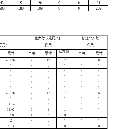
63
22
20
0
0
21
903
380
309
8
0
206
重大行政处罚案件
移送公安数
万元）
件数
件数
结案数
累计
本月
累计
本月
累计
469
.9
2
7
12
7
0
6
\
\
\
\
\
\
\
\
\
\
\
\
\
\
\
\
\
\
\
\
\
\
\
\
\
\
\
\
\
\
469
.9
2
7
12
7
0
6
\
\
\
\
\
\
31.14
0
2
1
\
\
31.02
0
1
1
\
\
53.8
1
2
0
0
1
2
\
\
\
\
\
145.30
2
7
0
0
0