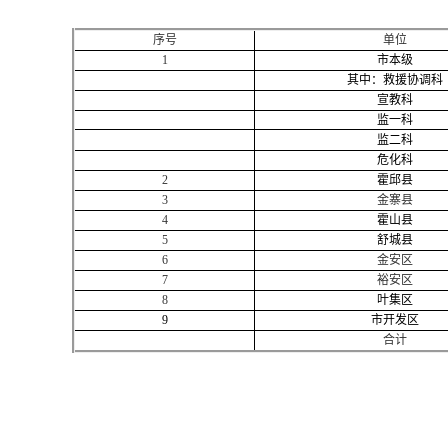
序号
单位
1
市本级
其中：救援协调科
宣教科
监一科
监二科
危化科
2
霍邱县
3
金寨县
4
霍山县
5
舒城县
6
金安区
7
裕安区
8
叶集区
9
市开发区
合计