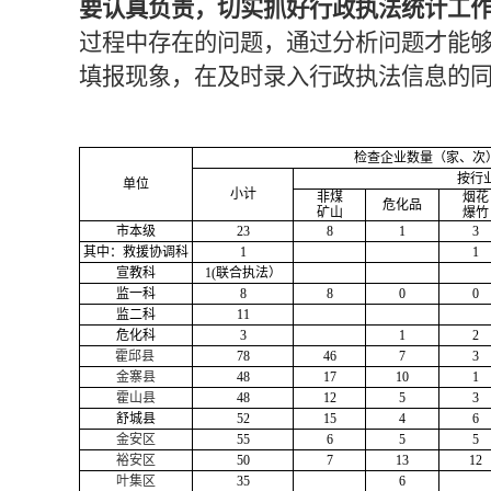
要认真负责，切实抓好行政执法统计工
过程中存在的问题，通过分析问题才能
填报现象，在及时录入行政执法信息的
检查企业数量（家、次
按行
单位
小计
非煤
烟花
危化品
矿山
爆竹
市本级
23
8
1
3
其中：救援协调科
1
1
宣教科
1(联合执法）
监一科
8
8
0
0
监二科
11
危化科
3
1
2
霍邱县
78
46
7
3
金寨县
48
17
10
1
霍山县
48
12
5
3
舒城县
52
15
4
6
金安区
55
6
5
5
裕安区
50
7
13
12
叶集区
35
6