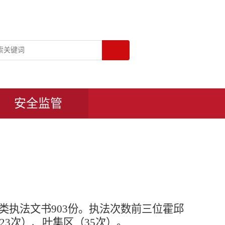
安全监管
达各类执法文书903份。执法次数前三位霍邱
23次）、叶集区（35次）。