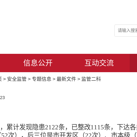
信息公开
互动交流
页
>
安全监管
>
专题信息
>
最新文件
>
监管二科
23
1次，累计发现隐患2122条，已整改1115条，下
（52次），后三位是市开发区（22次）、市本级（