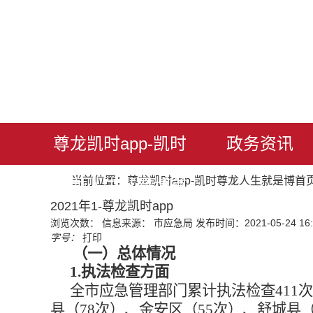
尊龙凯时app-凯时
政务资讯
当前位置：
尊龙凯时app-凯时尊龙人生就是博首
尊龙人生就是博首
2021年1-尊龙凯时app
浏览次数：
信息来源： 市应急局
发布时间：2021-05-24 16:
页
字号：
打印
（一）总体情况
1.执法检查方面
全市应急管理部门累计执法检查
41
县（78次）、金安区（55次）、舒城县