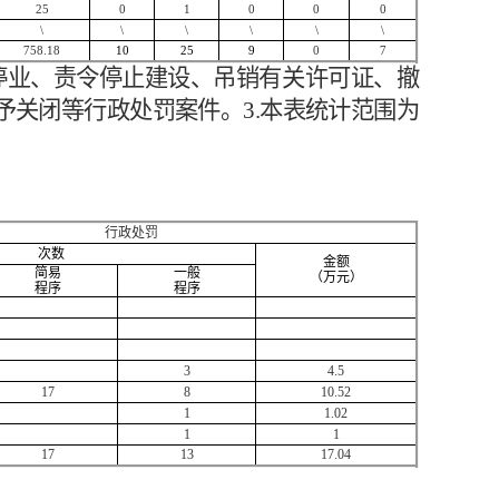
25
0
1
0
0
0
\
\
\
\
\
\
758.18
10
25
9
0
7
产停业、责令停止建设、吊销有关许可证、撤
予关闭等行政处罚案件
。
3.本表统计范围为
行政处罚
次数
金额
简易
一般
（万元）
程序
程序
3
4.5
17
8
10.52
1
1.02
1
1
17
13
17.04