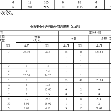
0
12
105
0
85
0
6
200
2122
19
1115
8
查次数。
全市安全生产行政处罚月报表（1-4月）
处罚
事故处罚
处罚
金额
次数
金额（
次数
（万元）
累计
本月
累计
本月
累计
本月
7
23.30
32.5
25
48
325.84
\
\
\
\
\
\
2
0
4
\
\
\
3
0
4.3
\
\
\
2
23.30
24.20
\
\
\
\
\
\
25
48
325.84
10
6
19.5
\
\
\
7
0
12.60
0
2
0
7
1
3.5
0
7
0
9
9.2
24.5
4
8
26.6
30
8.91
16.02
1
1
2
5
1.02
4.12
5
13
50.01