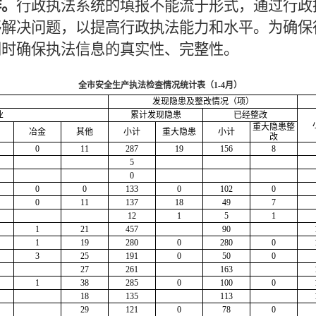
作。
行政执法系统的填报不能流于形式，通过行政
够解决问题，以提高行政执法能力和水平。为确保
同时确保执法信息的真实性、完整性。
全市安全生产执法检查情况统计表（1-4月）
）
发现隐患及整改情况（项）
业
累计发现隐患
已经整改
重大隐患整
冶金
其他
小计
重大隐患
小计
改
0
11
287
19
156
8
5
0
0
0
133
0
102
0
0
11
137
18
49
7
12
1
5
1
1
21
457
90
1
19
280
0
280
0
3
25
191
0
50
0
27
261
163
1
38
285
0
100
0
18
135
113
29
121
0
78
0