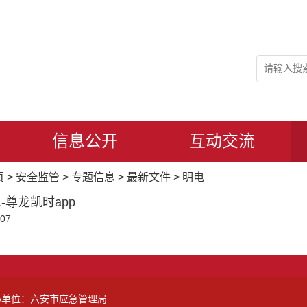
信息公开
互动交流
页
>
安全监管
>
专题信息
>
最新文件
>
明电
尊龙凯时app
07
办单位：六安市应急管理局