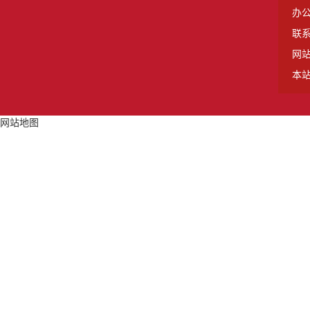
办
联系
网站
本站
网站地图