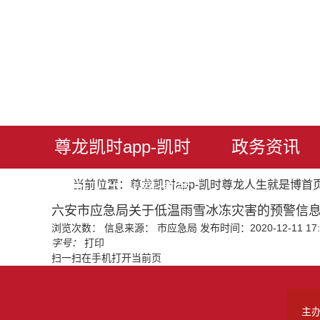
尊龙凯时app-凯时
政务资讯
当前位置：
尊龙凯时app-凯时尊龙人生就是博首
尊龙人生就是博首
六安市应急局关于低温雨雪冰冻灾害的预警信息-
浏览次数：
信息来源： 市应急局
发布时间：2020-12-11 17:
页
字号：
打印
扫一扫在手机打开当前页
主