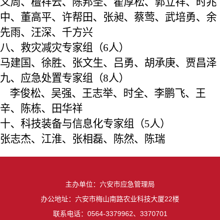
义周、檀祥云、陈邦圣、翟厚松、郭立祥、时兆
中、董高平、许帮田、张昶、蔡莺、武培勇、余
先雨、汪深、千方兴
八、
救灾减灾专家组（
6
人）
马建国
、
徐胜、张文生、吕勇、胡承庚、贾昌泽
九、
应急处置专家组（
8
人）
李俊松
、
吴强、王志举、时全、李鹏飞、王
辛、陈栋、田华祥
十、
科技装备与信息化专家组（
5
人）
张志杰
、
江淮、张相磊、陈然、陈瑞
主办单位：六安市应急管理局
办公地址：六安市梅山南路农业科技大厦22楼
联系电话：0564-3379962、3370701