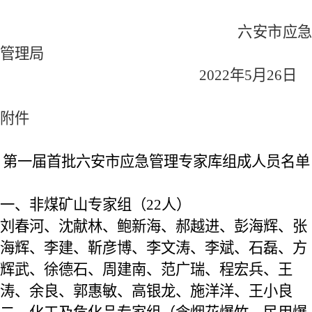
六安市应急
管理局
2022年5月2
6
日
附件
第一届
首批六安市
应急管理专家
库
组成人员名单
一、
非煤矿山专家组
（
22人
）
刘春河
、
沈献林
、
鲍新海、郝越进、彭海辉、张
海辉、李建、靳彦博、李文涛、李斌、石磊、方
辉武、徐德石、周建南、范广瑞、程宏兵、王
涛、余良、郭惠敏、高银龙、施洋洋、王小良