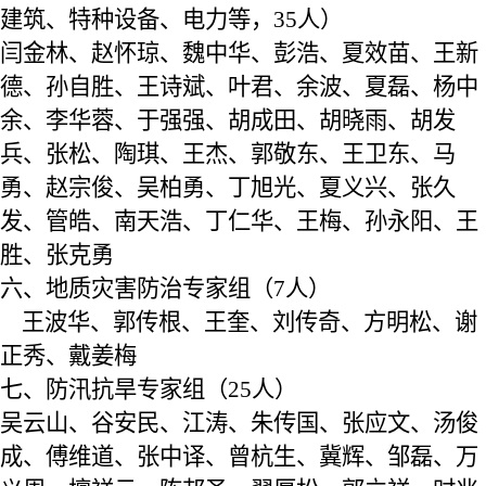
建筑、特种设备、电力等，
3
5
人）
闫金林
、
赵怀琼
、
魏中华、彭浩、夏效苗、王新
德、孙自胜、王诗斌、叶君、余波、夏磊、杨中
余、李华蓉、于强强、胡成田、胡晓雨、胡发
兵、张松、陶琪、王杰、郭敬东、王卫东、马
勇、赵宗俊、吴柏勇、丁旭光、夏义兴、张久
发、管皓、南天浩、丁仁华、王梅、孙永阳、王
胜、张克勇
六、
地质灾害防治专家组（
7人）
王波华
、
郭传根、王奎、刘传奇、方明松、谢
正秀、戴姜梅
七、
防汛抗旱专家组（
2
5人）
吴云山
、
谷安民
、
江涛、朱传国、张应文、汤俊
成、傅维道、张中译、曾杭生、冀辉、邹磊、万