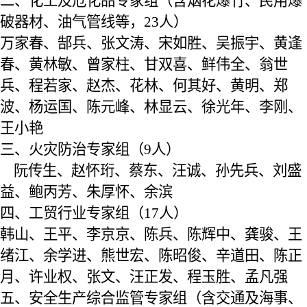
二、
化工及危化品专家组（含烟花爆竹、民用爆
破器材、油气管线等，
2
3
人）
万家春、
郜兵
、
张文涛、宋如胜、吴振宇、黄逢
春、黄林敏、曾家柱、甘双喜、鲜伟全、翁世
兵、程若家、赵杰、花林、何其好、黄明、郑
波、杨运国、陈元峰、林显云、徐光年
、李刚、
王小艳
三、
火灾防治专家组（
9人）
阮传生
、
赵怀珩、蔡东、汪诚、孙先兵、刘盛
益、鲍丙芳、朱厚怀、余滨
四、
工贸行业专家组（
17
人）
韩山
、
王平
、
李京京、陈兵、陈辉中、龚骏、王
绪江、余学进、熊世宏、陈昭俊、辛道田、陈正
月、许业权、张文、汪正发、程玉胜、孟凡强
五、
安全生产综合监管专家组（含交通及海事、