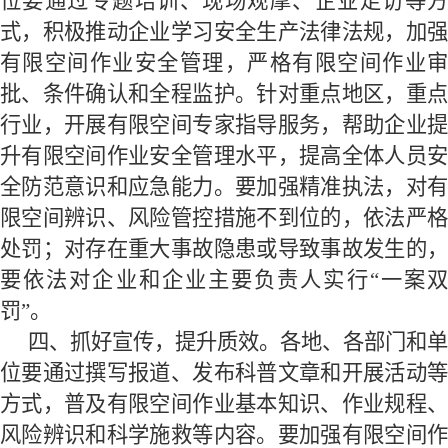
位要通过专题培训、现场观摩、企业走访等方
式
，
积极推动
企业学习安全生产法律法规，加
有限空间作业安全管理，严格有限空间作业审
批、条件确认和全程监护。
针对重点地区，重
行业，开展有限空间专家指导服务，帮助企业提
升有限空间作业安全管理水平，
提高全体人员
全防范意识和应急能力。要加强
精准执法
，对
限空间辨识、风险管控措施不到位的，依法严格
处罚；对存在重大事故隐患或导致事故发生的，
要依法对企业和企业主要负责人实行
“一案
罚”。
四、
抓好
宣传，
提升质效。
各
地
、各部门和单
位要通过
撰写报道、发布科普文章和开展活动
方式
，普及有限空间作业基本知识、作业规程
风险辨识和科学施救等内容。要加强有限空间作