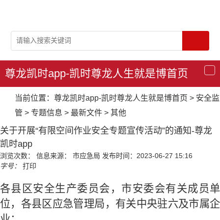
尊龙凯时app-凯时尊龙人生就是博首页
导
航
当前位置：
尊龙凯时app-凯时尊龙人生就是博首页
>
安全监
管
>
专题信息
>
最新文件
>
其他
关于开展“有限空间作业安全专题宣传活动”的通知-尊龙
凯时app
浏览次数：
信息来源： 市应急局
发布时间：2023-06-27 15:16
字号：
打印
各县区安全生产委员会
，
市
安委会有关成员
位，
各县区应急管理局
，有关中央驻
六
及
市
属
业：