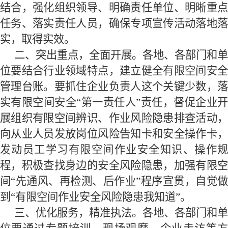
结合，强化组织领导、明确责任单位、明晰重点
任务、落实责任人
员，
确保专项宣传活动
落地
实，
取得实效。
二、突出重点，全面开展
。
各地、各部门和单
位要结合行业领域特点，
建立
健全有限空间
安
管理台账
。
要抓住企业负责人这个关键少数，
实有限空间安全
“第一责任人”责任，
督促企业
展组织有限空间辨识、作业风险隐患排查活动，
向从业人员发放岗位风险告知卡和安全操作卡，
发动员工
学习有限空间作业安全知识、操作
程，积极查找身边的安全风险隐患，
加强有限
间
“先通风、再检测、后作业”程序宣贯，
自觉
到
“有限空间作业安全风险隐患我知道”。
三、
优化服务
，
精准执法。
各
地
、各部门和单