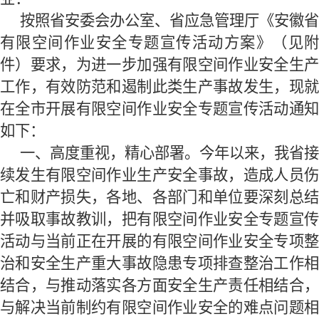
按照
省安委会办公室
、
省应急管理厅
《
安徽省
有限空间作业安全专题宣传活动方案
》
（
见
件
）
要求，为进一步加强有限空间作业安全生
工作，有效
防范和遏制
此类
生产
事故
发生
，现
在全
市
开展有限空间作业安全专题宣传活动通
如下：
一、高度重视，
精心部署。
今年以来，我省接
续
发生有限空间作业
生产
安全事故，造成人员
亡和财产损失，
各地、各部门和单位要
深刻总
并吸取事故教训，把有限空间作业安全专题宣传
活动与当前正在开展的
有限空间作业安全专项整
治和
安全生产重大事故隐患专项排查整治工作
结合，与推动落实各方面安全生产责任相结合，
与解决当前制约有限空间作业安全的难点问题相