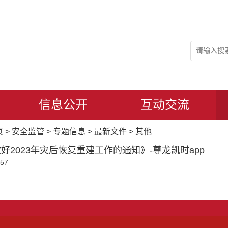
信息公开
互动交流
页
>
安全监管
>
专题信息
>
最新文件
>
其他
2023年灾后恢复重建工作的通知》-尊龙凯时app
57