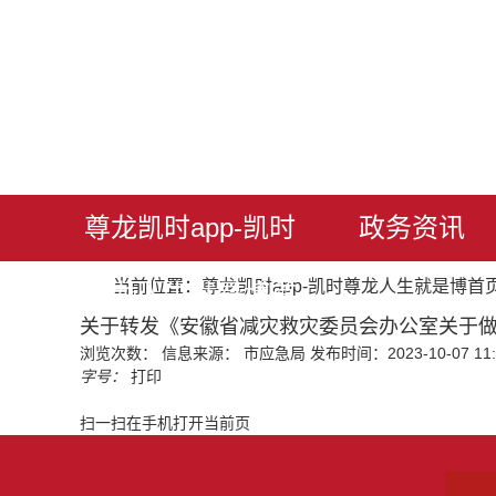
尊龙凯时app-凯时
政务资讯
当前位置：
尊龙凯时app-凯时尊龙人生就是博首
尊龙人生就是博首
关于转发《安徽省减灾救灾委员会办公室关于做好
浏览次数：
信息来源： 市应急局
发布时间：2023-10-07 11:
页
字号：
打印
扫一扫在手机打开当前页