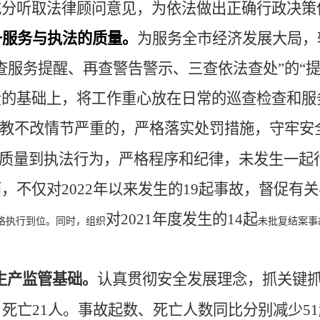
充分听取法律顾问意见，为依法做出正确行政决策
升服务与执法的质量。
为服务全市经济发展大局，
查服务提醒、再查警告警示、三查依法查处”的“
责的基础上，
将工作重心放在日常的巡查检查和服
教不改情节严重的，严格落实处罚措施，守牢安
质量到执法行为，严格程序和纪律，未发生一起
面，
不仅对
2022
年以来发生的
19起事故，督促有关
对
2021年度发生的14起
格执行到位。同时，组织
未批复结案事
生产监管基础。
认真贯彻安全发展理念，抓关键
亡21人。事故起数、死亡人数同比分别减少51起、