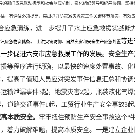
导的部门应急联动机制和社会响应机制，强化组织领导和统筹协调。坚持
评估，有评估必须提高，突出抓好防灾减灾救灾工作关键环节落实，有效
综合应急演练，进一步提升了水上应急救援实战能
、
等进
防汛应急物资储备
山洪灾害防御、自然灾害和安全生产应急处置
进一步促进六安市应急救援工作的发展。
安全生产
救援等程序进行明确，以最快的速度处置事故、化
作，提高了值班人员应对突发事件信息汇总和协调
运输泄漏事件3起，地震灾害2起，瓶装液化气爆
起，道路交通事件1起，工贸行业生产安全事故3起
提高本质安全。
牢牢扭住预防生产安全事故这个
“
新，着力破解难题，提高本质安全。
一是
建立企业