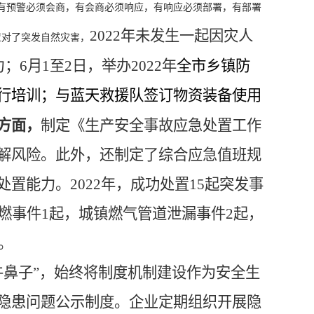
有预警必须会商，有会商必须响应，有响应必须部署，有部署
2022
年未发生
一起
因灾人
应对了突发自然灾害，
力；
6月1至2日，
举办
2022年
全市乡镇防
行培训；与蓝天救援队签订物资装备使用
方面，
制定《生产安全事故应急处置工作
解风险。
此外，还制定了综合应急值班规
处置能力。
2022年，成功处置15起突发事
燃事件1起，城镇燃气管道泄漏事件2起，
。
牛鼻子”，始终将制度机制建设作为安全生
隐患问题公示制度。企业定期组织开展隐