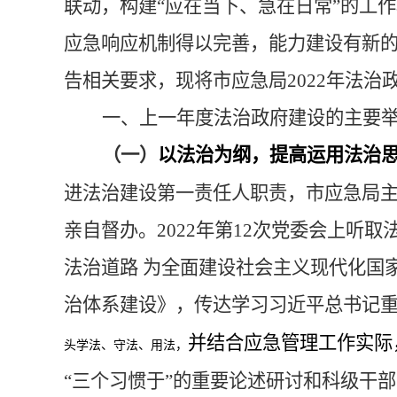
联动，构建“应在当下、急在日常”的工
应急响应机制
得以完善，能力建设有新
告相关要求，现将市应急局
2022年法
一、
上一年度
法治政府建设的主要
（一）
以法治为纲，提高运用法治
进法治建设第一责任人职责，市应急
局
亲自督办。
2022年第12次党委会上
法治道路 为全面建设社会主义现代化国
治体系建设》，传达学习习近平总书记
并
结合应急管理工作实际
头学法、守法、用法，
“三个习惯于”的重要论述
研讨
和
科级干部