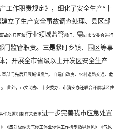
产工作职责规定》，细化了安全生产
“十
是
建立了生产安全事故调查处理、县区部
行业领域监管
需
事故的县区和
部门，
向市安委会进行
部门监管职责
。
三是
紧盯乡镇、园区等事
体；开展全市省级以上开发区安全生产
市直部门先后开展城镇燃气、自建自改房、农村道路交通、危
工。
此外，市文明办、市安委办、市消安办还联合开展城区住
进一步完善我市应急处置
事件处置机制有关要求
定》《应对极端天气停工停业停课工作机制指导意见》《气象