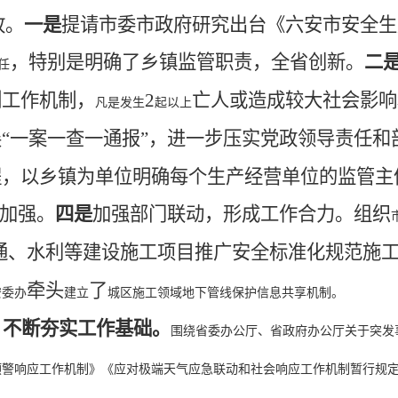
故。
一是
提请市委市政府研究出台《六安市安全生
，特别是明确了乡镇监管职责，全省创新
。
二
任
列工作机制，
2
亡人或造成较大社会影响
凡是发生
起以上
展
“一案一查一通报”，进一步压实党政领导责任和
程，以乡镇为单位明确每个生产经营单位的监管主
加强。
四是
加强部门联动
，
形成工作合力。
组织
通、水利等建设施工项目推广安全标准化规范施
牵头
了
安委办
建立
城区施工领域地下管线保护信息共享机制。
，不断夯实工作基础。
围绕省委办公厅、省政府办公厅关于突发
预警响应工作机制》《应对极端天气应急联动和社会响应工作机制暂行规