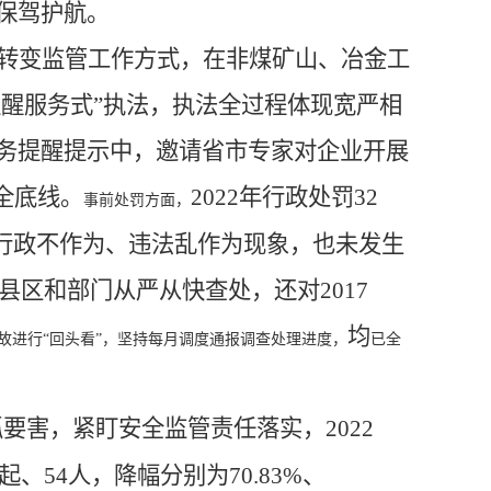
保驾护航。
转变监管工作方式，
在非煤矿山
、
冶金工
提醒
服务式
”执法，执法全过程体现宽严相
务提醒提示中，
邀请省市专家对企业开展
全底线。
2022
年行政处罚
32
事前处罚方面，
行政不作为、违法乱作为现象，也未发生
县区和部门从严从快查处，还对2017
均
故进行
“
回头看
”
，坚持每月调度通报调查处理进度，
已全
抓要害，紧盯安全监管责任落实，
2022
54人，降幅分别为70.83%、