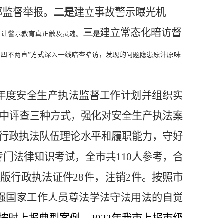
部监督举报
。
二是
建立事故警示曝光机
三
建立常态化暗访督
，让警示教育真正触及灵魂。
是
“
四不两直
”
方式深入一线暗查暗访，发现的问题隐患原汁原味
年度安全生产执法监督工作计划并组织实
集中评查三种方式，强化对安全生产执法案
行政执法队伍理论水平和履职能力，守好
门法律知识考试，全市共110人参考，合
版行政执法证件28件，注销2件。按照市
强国家工作人员尊法学法守法用法的自觉