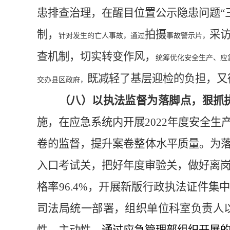
患排查治理，在醒目位置公示隐患问题
“
制，
拍摄
采
针对发生的亡人事故，通过
事故警示片，
查机制，切实转变作风，
统筹优化安全生产、应
既减轻了基层迎检的负担，又
交办县区政府，
（八）以执法监督为落脚点，狠抓
施，在应急系统内开展
2022年度安全
卷的监督，提升案卷整体水平质量。为
入口考试关，把好年度审验关，做好离岗
格率96.4%，开展新版行政执法证件
司法局统一部署，组织单位科室负责人