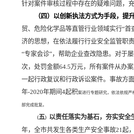
针对案件审核过程中存在的疑难问题，
（四）以创新执法方式为手段，提
贸
、
危险化学品等
直管
行业领域实行
“首
济的思想，在
依法履行行业安全监管职
“专家会诊”，帮助企业查改隐患。
对于屡
次，处罚金额
6
4.5
万元
，所有案件从办案
一起行政复议和行政诉讼案件。事故方
年-2020年期间4起积
案进行专题研究，依法依规严
部完成批复。
五
以责任落实为基石，夯实安全
（
）
年，全市共发生各类生产安全事故21起，死