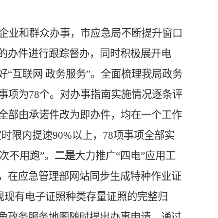
企业和群众
办事
，市应急局不断提升窗口
的办件进行跟踪督办，同时积极展开电
好
“互联网 政务服务”。
全面梳理我局政务
事项为78个。
对办事指南实施情况逐条评
项全部由承诺件改为即办件，均在一个工作
时限内提速90%以上，78项事项全部实
次不用跑”
。
二是
大力推广
“四电”应用工
，在应急管理部网站同步生成特种作业证
实现现有电子证照种类存量证照的完整归
长三角政务服务地图随时提出办事申请。通过