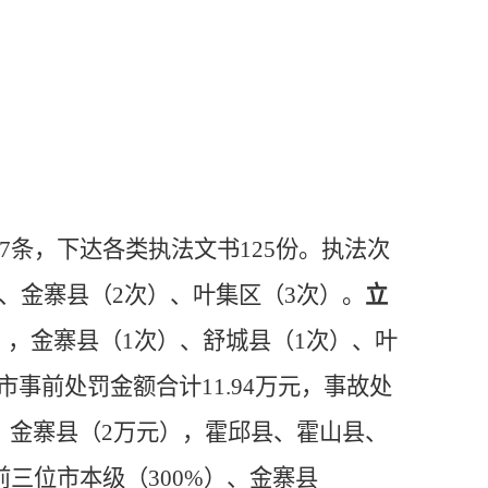
7
条，下达各类执法文书
125
份
。执法
次
、
金寨县
（
2
次）、
叶集区（
3次
）
。
立
）
，金寨县（
1次
）、舒城县（
1次
）、叶
市
事前处罚金额合计
11.94
万
元，事故处
）、金寨县（2万元），霍邱县、霍山县、
前三位
市本级（
300%
）、金寨县