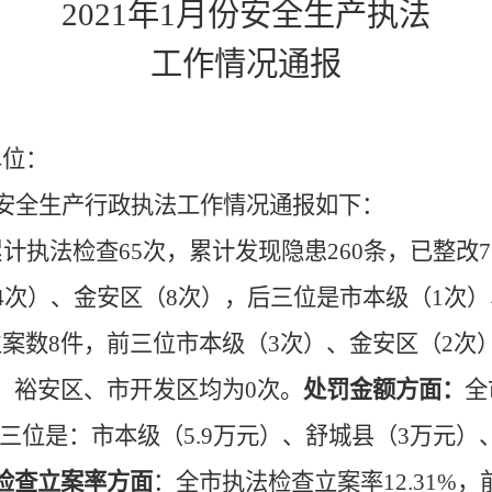
202
1
年
1月份安全生产执法
工作情况通报
单位
：
安全生产行政执法
工作
情况通报如下：
累计执法检查
65
次，
累计发现隐患
260
条，已整改
7
4
次）、
金
安
区
（
8
次），后三位是市本级（
1
次）
立案数
8件，
前三位
市本级（
3次
）、金安区
（
2
次
、裕安区、市开发区均为
0次
。
处罚金额方面：
全
三位是：市本级（
5.9万元）、舒城县（3万元
检查
立案
率方面
：全市执法检查立案率
12.31%，