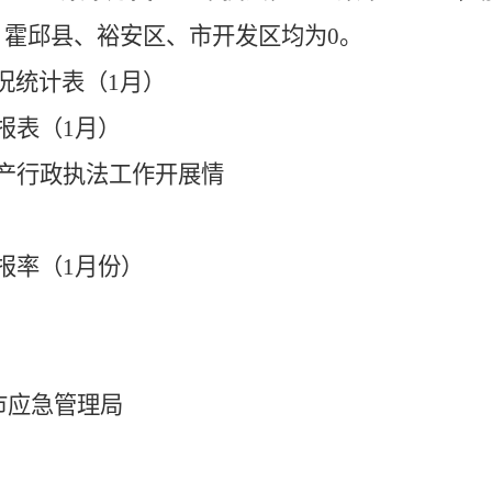
、霍邱县、裕安区、市开发区均为
0
。
况统计表（
1月）
报表
（
1月
）
产行政执法工作开展情
报率（
1月份）
市应急管理局