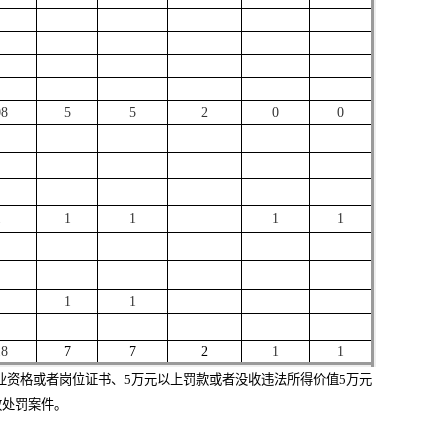
08
5
5
2
0
0
1
1
1
1
1
1
1
18
7
7
2
1
1
业资格或者岗位证书、5万元以上罚款或者没收违法所得价值5万元
政处罚案件
。