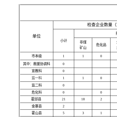
检查企业数量（
单位
小计
非煤
危化品
矿山
市本级
1
1
0
其中：救援协调科
0
宣教科
0
监一科
1
1
0
监二科
0
危化科
0
0
霍邱县
21
18
2
金寨县
2
霍山县
5
3
1