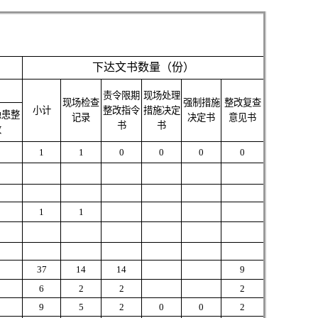
下达文书数量（份）
责令限期
现场处理
现场检查
强制措施
整改复查
小计
整改指令
措施决定
隐患整
记录
决定书
意见书
书
书
改
1
1
0
0
0
0
1
1
37
14
14
9
6
2
2
2
9
5
2
0
0
2