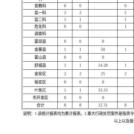
宣教科
0
0
0
监一科
2
2
2
监二科
1
1
1
危化科
0
0
1
调查科
霍邱县
0
0
0
金寨县
1
1
50
1
霍山县
0
0
0
舒城县
1
1
14.28
1
金安区
2
2
25
2
裕安区
0
0
0
叶集区
1
1
33.33
市开发区
0
0
0
合计
8
8
12.31
8
说明：
1.该统计报表均为累计报表。2.重大行政处罚案件是指
以上以及报