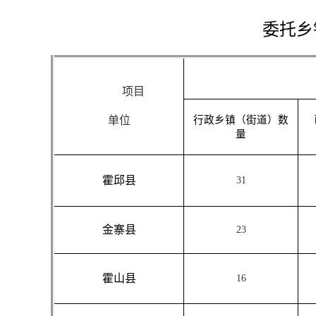
委托乡
项
目
单位
行政乡镇（街道）数
量
霍邱县
31
金寨县
23
霍山县
16