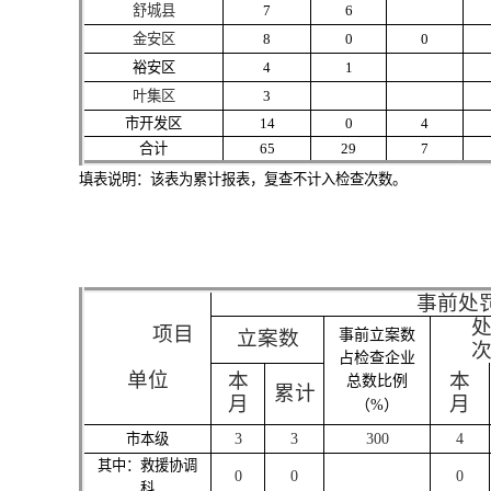
舒城县
7
6
金安区
8
0
0
裕安区
4
1
叶集区
3
市开发区
14
0
4
合计
65
29
7
填表说明：该表为累计报表，复查不计入检查次数。
事前
处
项目
立案数
事前立案数
占检查企业
单位
本
本
总数比例
累计
月
月
（%）
市本级
3
3
300
4
其中：救援协调
0
0
0
科