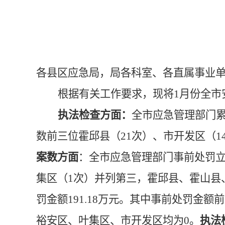
各县区应急局，局各科室、
各直属事业
根据
有关工作
要求，现将
1月份
全市
执法检查方面：
全市应急管理部门
数前三位
霍邱县
（
21
次）
、市开发区
（
1
案数方面
：
全市
应急管理
部门
事前处罚
集区（
1次
）并列第三
，
霍邱县、霍山县
罚金额
191.18
万元。其中事前处罚金额前
裕安区、叶集区、市开发区均为0。
执法