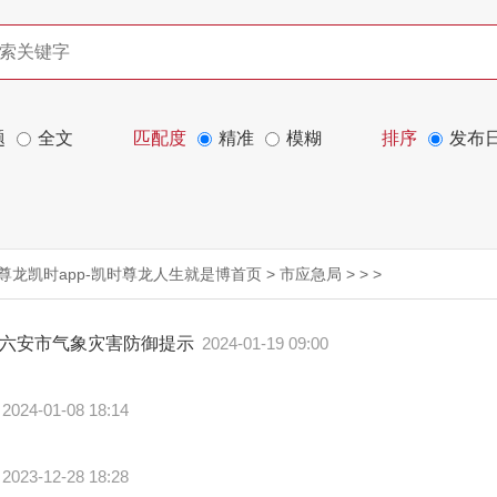
题
全文
匹配度
精准
模糊
排序
发布
尊龙凯时app-凯时尊龙人生就是博首页
>
市应急局
>
>
>
六安市气象灾害防御提示
2024-01-19 09:00
2024-01-08 18:14
2023-12-28 18:28