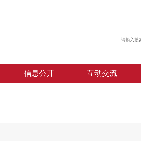
信息公开
互动交流