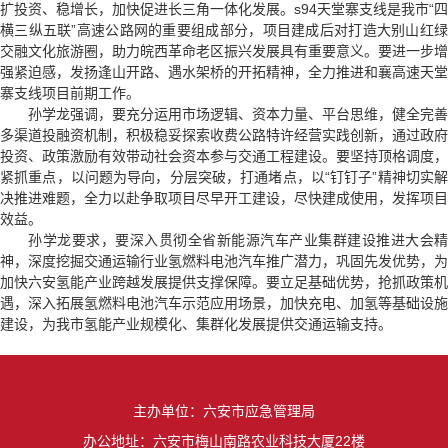
扩投资、稳增长，加快促进长三角一体化发展。s94天堂寨支线是我市“四
横三纵五联”高速公路网的重要组成部分，项目建成后对打造大别山红绿
交融文化旅游圈，助力皖西革命老区振兴发展具有重要意义。要进一步增
强紧迫感，发扬逢山开路、遇水架桥的开拓精神，全力推进和襄高速天堂
寨支线项目前期工作。
孙学龙强调，要充分运用市场逻辑、资本力量、平台思维，健全完善
多渠道投融资机制，积极稳妥探索收费公路特许经营实践创新，通过政府
投资、政策激励有效带动社会资本参与交通工程建设。要坚持顶格调度，
紧抓重点，以问题为导向，分层突破，打通堵点，以“钉钉子”精神切实解
决推进难题，全力以赴争取项目尽早开工建设，尽快建成使用，发挥项目
效益。
孙学龙要求，要深入贯彻全省新能源汽车产业集群建设推进大会精
神，深度挖掘交通运输行业氢燃料电池汽车推广潜力，巩固先发优势，为
加快六安氢能产业跨越发展提供支撑保障。要立足基础优势，抢抓政策机
遇，深入拓展氢燃料电池汽车示范应用场景，加快充电、加氢等基础设施
建设，为我市氢能产业规模化、集群化发展提供交通运输支持。
主办单位：六安市应急管理局
办公地址：六安市梅山南路农业科技大厦22楼