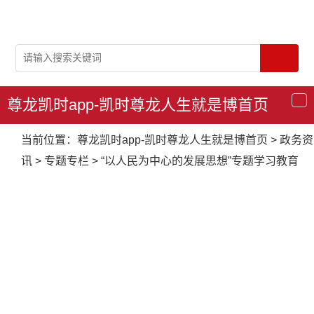
尊龙凯时app-凯时尊龙人生就是博首页
导
航
当前位置：
尊龙凯时app-凯时尊龙人生就是博首页
>
政务资
讯
>
专题专栏
>
“以人民为中心的发展思想”专题学习教育