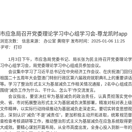
市应急局召开党委理论学习中心组学习会-尊龙凯时app
浏览次数：
信息来源： 办公室 黄晓宇
发布时间：2025-01-06 11:25
字号：
打印
1月3日下午，市应急局党委书记、局长张为民主持召开党委理论学
习中心组学习会，局党委理论学习中心组成员参加会议。
会议集中学习了习近平总书记在中央经济工作会议、在庆祝澳门回归
祖国二十五周年大会暨澳门特别行政区第六届政府就职典礼上的重要讲话
等。学习了整治形式主义为基层减负工作相关情况通报，2名中心组成员
围绕“减负工作为什么、干什么、怎么干”作交流发言。
会议指出，要坚决扛牢为基层减负的政治责任，认真贯彻落实党中
央、省、市对拓展整治形式主义为基层减负决策部署，精准对标对表上级
文件精神，以实际行动持续推动为基层减负走深走实。要切实转变思想观
念，深刻认识“减负”不是“减责任”，更加积极主动开拓进取，统筹规范督
查检查考核调研等工作，推动整治形式主义为基层减负在应急系统取得更
大成效。要精心谋划开篇布局，从全市高度出发，全身心投入到新一年的