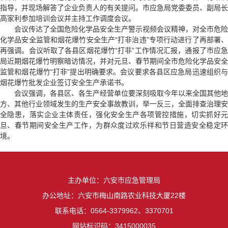
指导，并现场解答了企业负责人的有关提问。市应急局党委委员、副局长
高家利参加培训会议并主持工作调度会议。
会议传达了全国危险化学品安全生产警示视频会议精神，对全市危险
化学品安全监管和烟花爆竹安全生产“打非治违”专项行动进行了再部署、
再强调。会议听取了各县区烟花爆竹“打非”工作情况汇报，通报了市应急
局近期烟花爆竹明察暗访情况，并对元旦、春节期间全市危险化学品安全
监管和烟花爆竹“打非”提出明确要求。会议要求各县区应急局迅速组织与
烟花爆竹批发企业签订安全生产承诺书。
会议强调，各县区、各生产经营单位要深刻吸取今年以来全国其他地
方、其他行业领域发生的生产安全事故教训，举一反三，全面排查治理安
全隐患，落实企业主体责任，强化安全生产各项管控措施，切实抓好元
旦、春节期间安全生产工作，为群众度过欢乐祥和节日营造安全稳定环
境。
主办单位：六安市应急管理局
办公地址：六安市梅山南路农业科技大厦22楼
联系电话：0564-3379962、3370701
网站标识码：3415000035