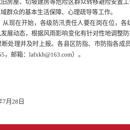
危旧房屋、切坡建房等危险区群众转移避险安置工
区域群众的基本生活保障、心理疏导等工作。
。
从现在
开始，各级防汛责任人要在岗在位，各
风发展动态，根据风雨影响变化有针对性地调整防
果断处理并及时上报。
各县区防指、市防指各成
655，邮箱：
lafxkh@163.com
）
。
年7月28日