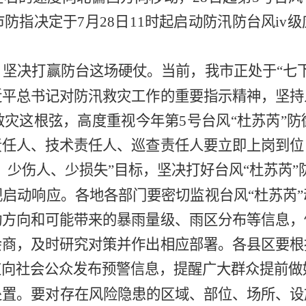
指决定于7月28日11时起启动防汛防台风iv
，坚决打赢防台这场硬仗。
当前，我市正处于
“七
近平总书记对防汛救灾工作的重要指示精神，坚持
救灾这根弦，
高度重视
今年第
5号台风“杜苏芮”
防
责任人、技术责任人、巡查责任人要立即上岗到位
、少伤人、少损失”目标，坚决打好台风“杜苏芮”
规启动响应。
各地各部门要密切监视台风
“杜苏芮
动方向和可能带来的暴雨量级、雨区分布等信息，
会商，及时研究对策并作出相应部署。各县区要根
道向社会公众发布预警信息，提醒广大群众提前做
处置。
要对存在风险隐患的区域、部位、场所、设