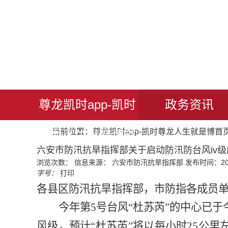
尊龙凯时app-凯时
政务资讯
当前位置：
尊龙凯时app-凯时尊龙人生就是博首
尊龙人生就是博首
六安市防汛抗旱指挥部关于启动防汛防台风iv级
浏览次数：
信息来源： 六安市防汛抗旱指挥部
发布时间：2023
页
字号：
打印
各县区防汛抗旱指挥部，市防指各成员
今年第
5号台风“杜苏芮”的中心已
风级，预计“杜苏芮”将以每小时25公里