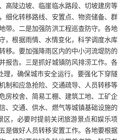
、高陡边坡、临崖临水路段、切坡建房等
，细化转移路线、安置点、物资储备、群
地带。
二是
加强防洪工程巡查防守。
各地
防守，根据雨情、水情变化，科学调度水库
转移。要加强降雨区内的中小河流堤防的
并报告。
三是
抓好城镇防风排涝工作。
各
处理，确保城市安全运行。要强化下穿隧
机制和应急抢险、交通疏导、人员转移等
危房校舍、简易工棚、建筑工地、工矿企
信、交通、供水、燃气等城镇基础设施的
景区，必要时提前关闭旅游景点和娱乐项
五是
做好人员转移安置工作。
各地要根据