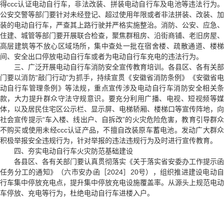
得ccc认证电动自行车，非法改装、拼装电动自行车及电池等违法行为。
公安交警等部门要针对未经登记、超过使用年限或者非法拼装、改装、加
装的电动自行车，严查其上路行驶并严格实施整治。消防、公安、应急、
住建、城管等部门要开展联合检查，聚焦群租房、沿街商铺、老旧房屋、
高层建筑等不放心区域场所，集中查处一批在宿舍楼、疏散通道、楼梯
间、安全出口停放电动自行车或者为电动自行车充电的违法行为。
三、广泛开展电动自行车消防安全宣传教育培训。各县区、各有关部
门要以消防“敲门行动”为抓手，持续宣贯《安徽省消防条例》《安徽省电
动自行车管理条例》等法规，重点宣传涉及电动自行车消防安全相关条
款，大力提升群众守法守规意识。要充分利用广播、电视、短视频等媒
体，以及居民住宅区公示栏、显示屏、电梯轿厢、楼梯口等宣传阵地，向
社会宣传提示“车入楼、线出户、自拆改”的火灾危险危害，教育引导群众
不购买或使用未经ccc认证产品，不擅自改装原车蓄电池。发动广大群众
积极举报安全违规行为，针对举报的违法违规行为及时进行宣传教育。
四、夯实电动自行车火灾防范基础建设
各县区、各有关部门要认真贯彻落实《关于落实省安委办工作提示函
任务分工的通知》（六市安办函［2024］20号），组织推进建设电动自
行车集中停放充电点，提升集中停放充电设施覆盖率。从源头上规范电动
车停放、充电等行为，杜绝电动自行车进楼入户。