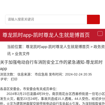
尊龙凯时app-凯时尊龙人生就是博首页
导
航
当前位置：
尊龙凯时app-凯时尊龙人生就是博首页
>
政务资
讯
>
业务文件
关于加强电动自行车消防安全工作的紧急通知-尊龙凯时
app
浏览次数：
信息来源： 市应急局
发布时间：2024-02-24 20:35
字号：
打印
各县区安委会，市安委会有关成员单位：
2024年2月23日凌晨4时39分，南京雨花台区西善桥街道一住宅小区
发生火灾，截至23日24时，事故共造成15人遇难，44人受伤，经初步分
析，火灾为建筑地面架空层停放电动自行车处起火引发。为深刻吸取省外