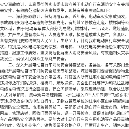
火灾事故教训，认真贯彻落实市委市政府关于电动自行车消防安全有关部
署安排，有效防范遏制火灾事故发生，现将有关事项通知如下：
一、深刻吸取教训，保持清醒认识。近年来，电动车火灾事故频发，
事故原因多为电动车违规停放和充电，有的甚至停放在走道、楼梯间等公
共区域，由于电动车车体大部分为易燃可燃材料，一旦起火，燃烧速度
快，并产生大量有毒烟气，人员逃生困难，极易造成重大伤亡。各县区、
各有关部门要始终坚持人民至上，生命至上，针对我市电动自行车安全现
状，特别是小区电动车违规停放、进电梯、飞线充电等安全隐患采取有力
措施，狠抓工作质效，坚决防范化解重大消防安全风险，有效遏制火灾事
故发生，确保人民群众生命财产安全。
二、深入开展电动自行车消防安全排查整治。各县区、各有关部门要
组织开展电动自行车消防安全隐患专项整治。城管等部门要督促指导物业
划定电动自行车安全停放充电区域，对辖区内所有住宅小区的电动自行车
违规停放在消防通道、楼梯间、疏散通道、安全出口处等行为和私拉乱接
电线充电情况进行全面排查，建立问题清单，采取现场劝阻、联合执法等
方式对单销号，集中劝导清理搬离一批“进楼入户”“人车同屋”“飞线充电”
等违规停放充电的电动自行车。无物业管理单位的住宅小区由乡镇街道加
强消防安全管理。市场监管等部门，要组织对电动自行车批发市场、销售
网点、修理店铺、回收门面等单位，逐一开展检查，督促其加强电动自行
车产品消防安全源头管控。要加大对电动自行车及车用电池等产品质量抽
检力度，依法查处生产、销售质量不合格产品，严厉打击生产、销售未取