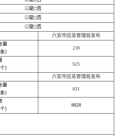
☑
是
□否
☑
是
□否
☑
是
□否
六安市应急管理局发布
布量
230
条）
量
625
个）
六安市应急管理局发布
布量
831
条）
数
8828
个）