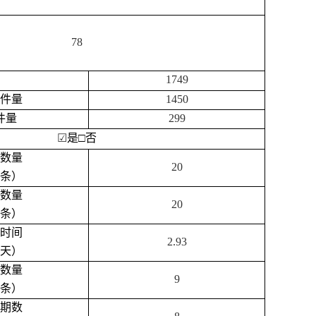
78
1749
件量
1450
件量
299
☑
是
□
否
数量
20
条）
数量
20
条）
时间
2.93
天）
数量
9
条）
期数