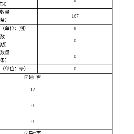
8
期）
数量
167
条）
（单位：期）
8
数
0
期）
数量
0
条）
（单位：条）
0
☑
是
□
否
12
0
0
☑
是
□否