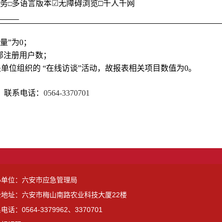
服务
多语言版本
☑
无障碍浏览
□千人千网
□
量”为0；
部注册用户数；
关单位组织的 “在线访谈”活动，故报表相关项目数值为0。
联系电话：
0564-3370701
办单位：六安市应急管理局
公地址：六安市梅山南路农业科技大厦22楼
电话：0564-3379962、3370701