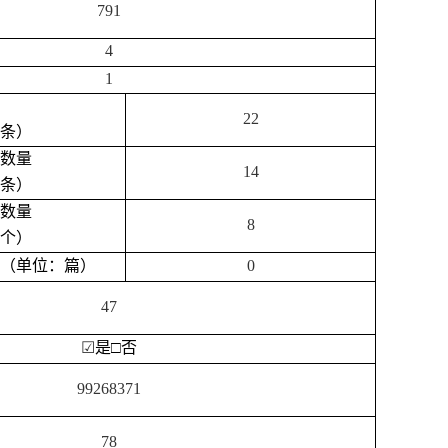
791
4
1
22
条）
数量
14
条）
数量
8
个）
（单位：篇）
0
47
☑
是
□
否
99268371
78