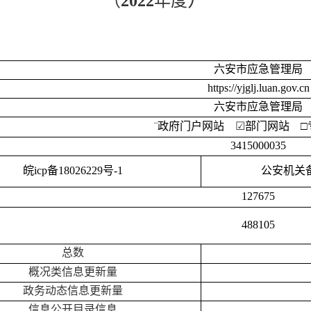
（
202
2
年度
六安市应急管理局
https://yjglj.luan.gov.cn
六安市应急管理局
¨
政府门户网站
☑
部门网站
□
3415000035
皖
icp备18026229号-1
公安机关
127675
488105
总数
概况类信息更新量
政务动态信息更新量
信息公开目录信息