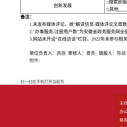
搜索即
□
创新发展
□其他
备注：
1.
未发布媒体评论，故
“解读信息-媒体评论文章数
2.
“办事服务-注册用户数”为安徽省政务服务网全
3.网站未开设“在线访谈”栏目，2022年未参与相
单位负责人：
高旗
审核人
：
曹贵
填报人
：
陈娅
附件：
扫一扫在手机打开当前页
主
办
联系