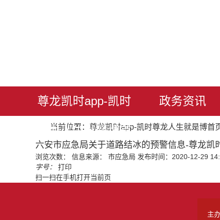
尊龙凯时app-凯时
政务资讯
当前位置：
尊龙凯时app-凯时尊龙人生就是博首
尊龙人生就是博首
六安市应急局关于道路结冰的预警信息-尊龙凯时
浏览次数：
信息来源： 市应急局
发布时间：2020-12-29 14:
页
字号：
打印
扫一扫在手机打开当前页
主