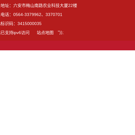
公地址：六安市梅山南路农业科技大厦22楼
电话：0564-3379962、3370701
标识码：3415000035
"));
已支持ipv6访问
站点地图