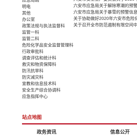
应急局函
六安市应急局关于解除寒潮的预
明电
六安市应急局关于暴雪的预警信
其他
关于协助做好2020年六安市危
办公室
关于召开全市防范遏制有限空间
政策法规与执法监督科
监管一科
监管二科
危险化学品安全监督管理科
行政审批科
调查评估和统计科
救灾和物资保障科
防汛抗旱科
防灾减灾科
宣教和信息技术科
安全生产综合协调科
应急指挥中心
站点地图
政务资讯
信息公开